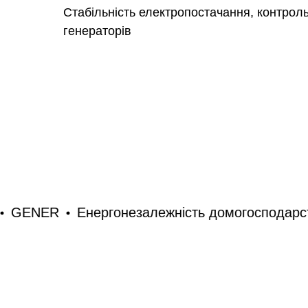
Стабільність електропостачання, контроль
генераторів
ER
Енергонезалежність домогосподарств
G