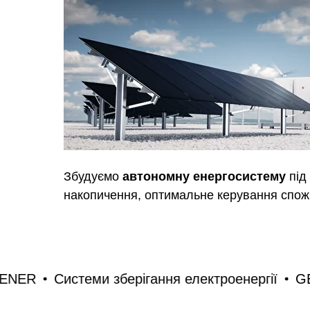
Збудуємо
автономну енергосистему
під 
накопичення, оптимальне керування спо
тв
GENER
Системи зберігання електроенерг