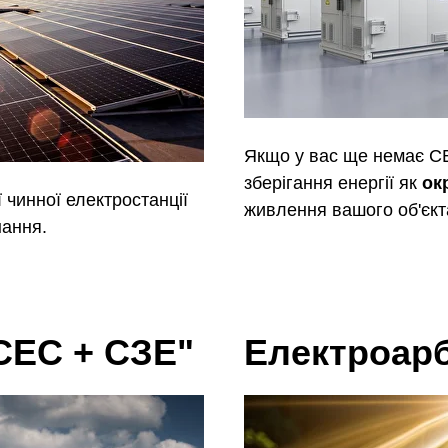
Якщо у вас ще немає С
зберігання енергії як
ок
 чинної електростанції
живлення вашого об'єкт
нання.
СЕС + СЗЕ"
Електроар