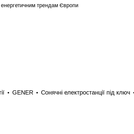
є енергетичним трендам Європи
ENER
Сонячні електростанції під ключ
GEN