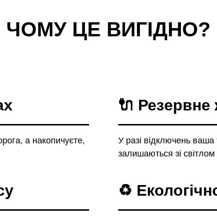
ЧОМУ ЦЕ ВИГІДНО?
ах
🔌
Резервне
орога, а накопичуєте,
У разі відключень ваша 
залишаються зі світлом
су
♻️
Екологічн