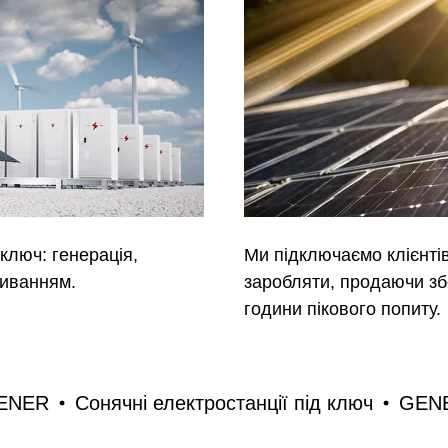
ключ: генерація,
Ми підключаємо клієнті
живанням.
заробляти, продаючи зб
години пікового попиту.
ії
GENER
Сонячні електростанції під ключ