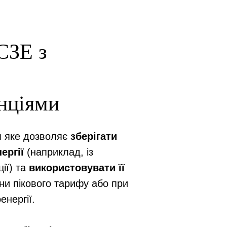
 СЗЕ з
нціями
 яке дозволяє
зберігати
ергії
(наприклад, із
ії) та
використовувати її
дини пікового тарифу або при
енергії.