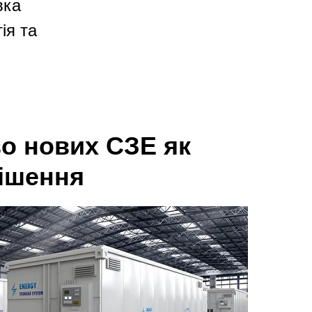
вка
ія та
о нових СЗЕ як
ішення