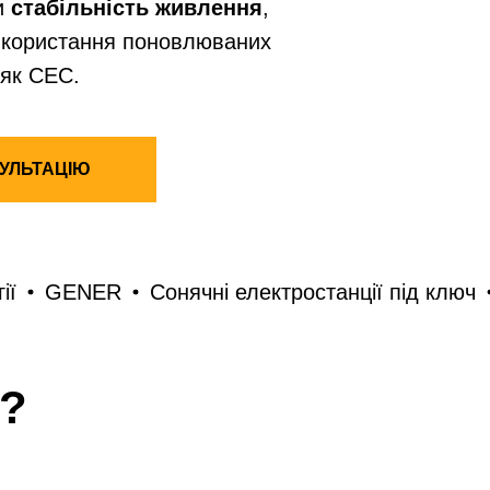
и
стабільність живлення
,
икористання поновлюваних
 як СЕС.
УЛЬТАЦІЮ
ENER
Сонячні електростанції під ключ
GEN
?