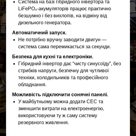
Система на базі гібридного інвертора та
LiFePO₄‑акумуляторів працює практично
безшумно і без вихлопів, на відміну від
дизельного генератора.
Автоматичний запуск.
Не потрібно вручну заводити двигун —
система сама перемикається за секунди.
Безпека для кухні та електроніки.
Гібридний інвертор дає “чисту синусоїду”, без
стрибків напруги, безпечну для чутливої
техніки, холодильників та професійного
обладнання.
Можливість підключити сонячні панелі.
У майбутньому можна додати СЕС та
зменшити витрати на електроенергію,
використовуючи ту ж саму систему
резервного живлення.