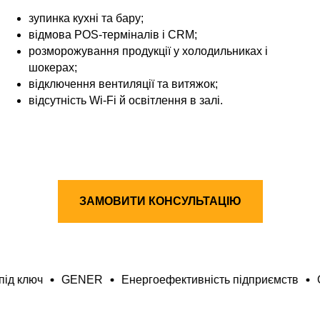
зупинка кухні та бару;
відмова POS‑терміналів і CRM;
розморожування продукції у холодильниках і
шокерах;
відключення вентиляції та витяжок;
відсутність Wi‑Fi й освітлення в залі.
ЗАМОВИТИ КОНСУЛЬТАЦІЮ
GENER
Енергоефективність підприємств
GENER
Ен