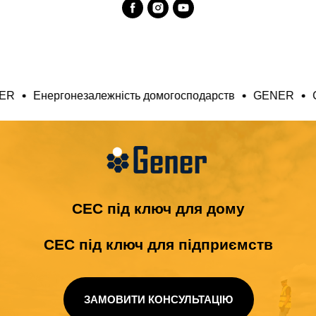
ємств
GENER
Енергонезалежність домогосподарств