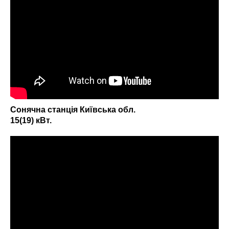
СЕС під ключ для дому
СЕС під ключ для підприємств
ЗАМОВИТИ КОНСУЛЬТАЦІЮ
Сонячна станція Київська обл.
Енергоефективність
15(19) кВт.
підприємств
Енергонезалежність
домогосподарств
Системи зберігання
електроенергії УЗЕ
Резервне живлення