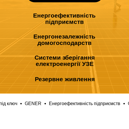
GENER
Енергоефективність підприємств
GENER
Ен