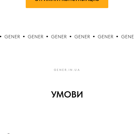
GENER
GENER
GENER
GENER
GENER
GENER
ЗАМОВИТИ КОНСУЛЬТАЦІЮ
+38 050 5995 334
GENER.IN.UA
Енергоефективність
підприємств
УМОВИ
Енергонезалежність
домогосподарств
Системи зберігання
електроенергії
СЕС під ключ