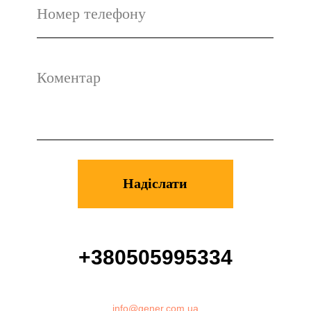
+380505995334
info@gener.com.ua