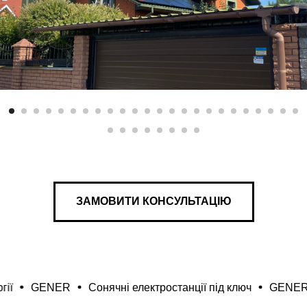
СЕС під ключ
ЗАМОВИТИ КОНСУЛЬТАЦІЮ
GENER
Сонячні електростанції під ключ
GENER
Ен