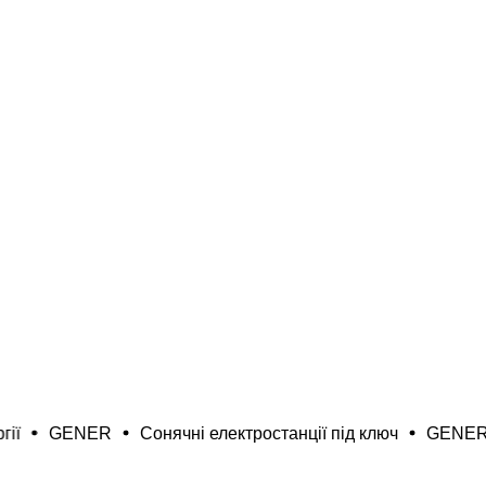
ПІД КЛЮЧ
ЗАМОВИТИ КОНСУЛЬТАЦІЮ
GENER
Сонячні електростанції під ключ
GENER
Ен