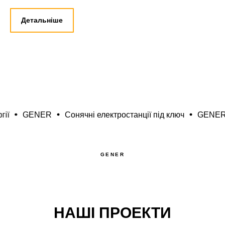
Детальніше
GENER
Сонячні електростанції під ключ
GENER
Ен
GENER
НАШІ ПРОЕКТИ