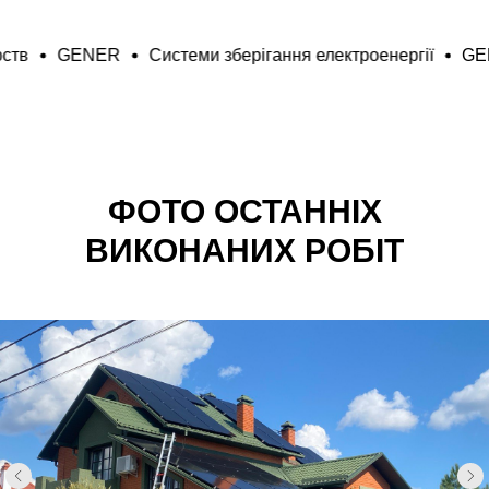
осподарств
GENER
Системи зберігання електроенергі
ЗАМОВИТИ КОНСУЛЬТАЦІЮ
ФОТО ОСТАННІХ
ВИКОНАНИХ РОБІТ
+38 050 5995 334
Енергоефективність
підприємств
Енергонезалежність
домогосподарств
Системи зберігання
електроенергії