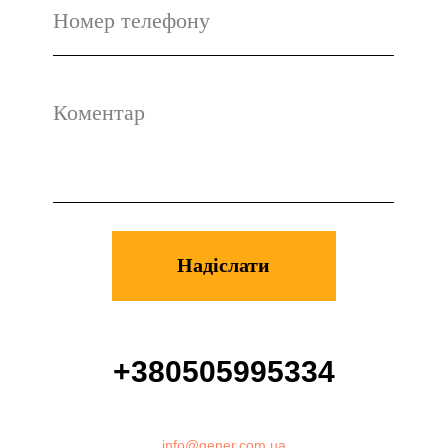
Енергонезалежність
домогосподарств
Системи зберігання
електроенергії
СЕС під ключ
+380505995334
info@gener.com.ua