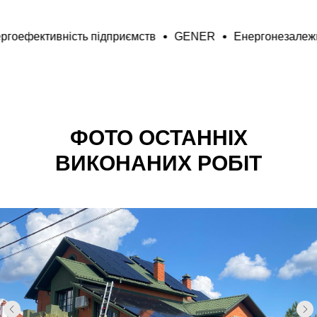
ER
Енергоефективність підприємств
GENER
Енерг
ФОТО ОСТАННІХ
ВИКОНАНИХ РОБІТ