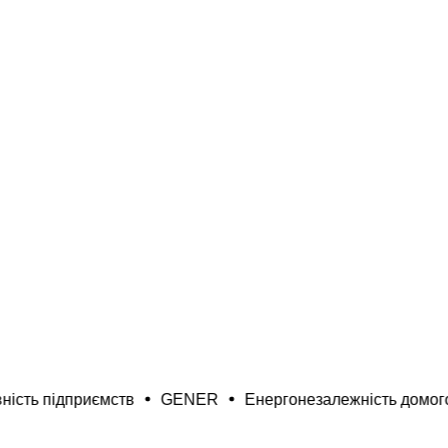
ПІД КЛЮЧ
ЗАМОВИТИ КОНСУЛЬТАЦІЮ
приємств
GENER
Енергонезалежність домогосподарс