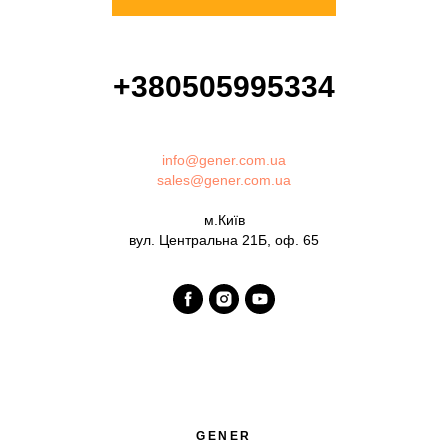
+380505995334
info@gener.com.ua
sales@gener.com.ua
м.Київ
вул. Центральна 21Б, оф. 65
GENER