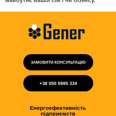
майбутнє вашої сім’ї чи бізнесу.