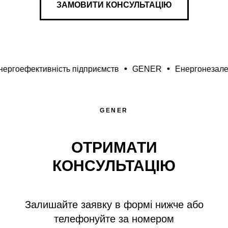
ЗАМОВИТИ КОНСУЛЬТАЦІЮ
тивність підприємств
GENER
Енергонезалежність д
ЗАМОВИТИ КОНСУЛЬТАЦІЮ
GENER
+38 050 5995 334
ОТРИМАТИ
Енергоефективність
підприємств
КОНСУЛЬТАЦІЮ
Енергонезалежність
домогосподарств
Залишайте заявку в формі нижче або
Системи зберігання
електроенергії
телефонуйте за номером