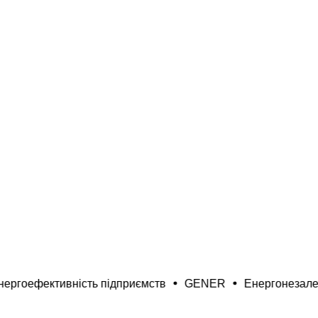
ПІД КЛЮЧ
ЗАМОВИТИ КОНСУЛЬТАЦІЮ
тивність підприємств
GENER
Енергонезалежність д