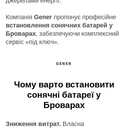
джерелами енергії.
Компанія
Gener
пропонує професійне
встановлення сонячних батарей у
Броварах
, забезпечуючи комплексний
сервіс «під ключ».
GENER
Чому варто встановити
Надіслати
сонячні батареї у
Броварах
Зниження витрат.
Власна